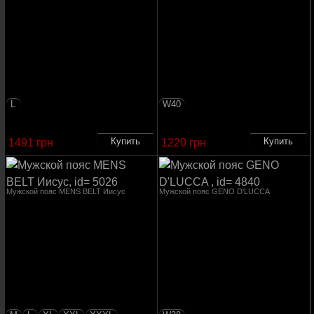
L
W40
1491 грн
1220 грн
Мужской пояс MENS BELT Иисус
Мужской пояс GENO D'LUCCA