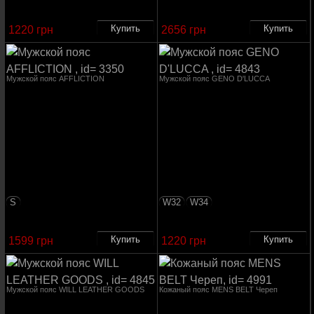
Мужской ремень SISKIYOU Indian
1220 грн
2656 грн
Мужской пояс AFFLICTION
Мужской пояс GENO D'LUCCA
S
W32
W34
1599 грн
1220 грн
Мужской пояс WILL LEATHER GOODS
Кожаный пояс MENS BELT Череп