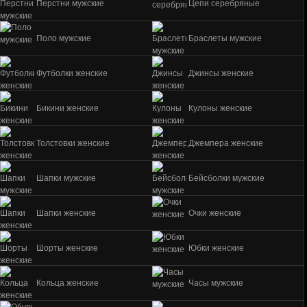
Перстни мужские
Цепи серебряные
Поло мужские
Браслеты мужские
Футболки женские
Джинсы женские
Бикини женские
Кулоны женские
Толстовки женские
Джемпера женские
Шапки мужские
Бейсболки мужские
Шапки женские
Очки женские
Шорты женские
Юбки женские
Кольца женские
Часы мужские