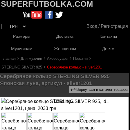
SUPERFUTBOLKA.COM
Вход / Регистрация
Размеры
Доставка
Контакты
Мужчинам
Женщинам
Детям
›
›
›
›
Главная
Для мужчин
Аксессуары
Перстни
›
STERLING SILVER 925
Серебряное кольцо - silver1201
Серебряное кольцо STERLING SILVER 925
Японская луна, артикул - silver1201
↩
Вернуться в каталог товаров
Loading...