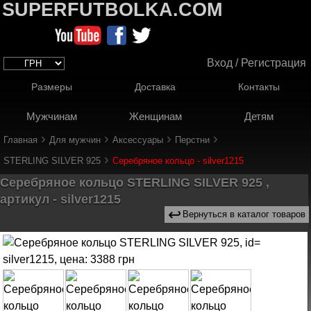
SUPERFUTBOLKA.COM
Вход / Регистрация
Размеры
Доставка
Контакты
Мужчинам
Женщинам
Детям
›
›
›
›
Главная
Для мужчин
Аксессуары
Перстни
›
STERLING SILVER 925
Серебряное кольцо - silver1215
Серебряное кольцо STERLING SILVER 925 ,
артикул - silver1215
↩
Вернуться в каталог товаров